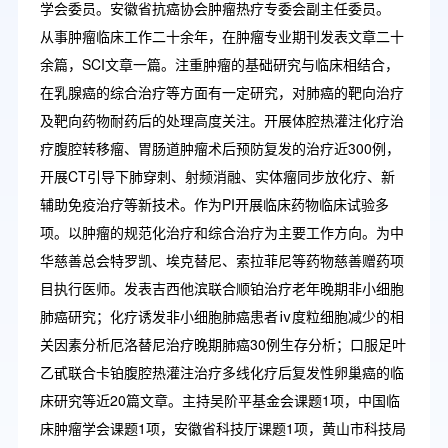
学会委员。安徽省抗癌协会肿瘤热疗专委会副主任委员。
从事肿瘤临床工作二十余年，在肿瘤专业期刊发表文章二十
余篇，SCI文章一篇。注重肿瘤的基础研究与临床相结合，
在乳腺癌的综合治疗等方面有一定研究，对肺癌的靶向治疗
及靶向药物耐药后的处理高度关注。开展体腔热灌注化疗治
疗腹腔转移瘤、胃肠道肿瘤术后预防复发的治疗近300例，
开展CT引导下肺穿刺、射频消融、实体瘤同步放化疗、新
辅助免疫治疗等新技术。作为PI开展临床药物临床试验多
项。以肿瘤的规范化治疗和综合治疗为主要工作方向。为中
华慈善总会特罗凯、埃克替尼、索拉菲尼等药物慈善赠药项
目执行医师。发表吉西他滨联合顺铂治疗老年晚期非小细胞
肺癌研究；化疗诱发非小细胞肺癌患者ⅳ度粒细胞减少的相
关因素分析厄洛替尼治疗晚期肺癌30例生存分析；口服足叶
乙甙联合卡铂腹腔热灌注治疗多线化疗后复发性卵巢癌的临
床研究等近20篇文章。主持吴阶平基金会课题1项，中国临
床肿瘤学会课题1项，安徽省科技厅课题1项，黄山市科技局