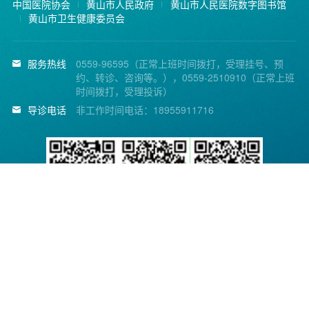
中国医院协会
黄山市人民政府
黄山市人民医院数字图书馆
黄山市卫生健康委员会
服务热线
0559-96595（正常上班时间拨打，受理挂号、预
约、转诊、咨询等。），0559-2510910（正常上班
时间拨打，受理投诉）
导诊电话
非工作时间电话：18955911716
黄山市人民医院微信公
省医疗便民服务平台
省医疗便民服务平台公
众号
APP
众号
Copyright © 2014 黄山市人民医院. All Rights Reserved.
皖ICP备11015774号-1
皖公网安备 34100202000140号