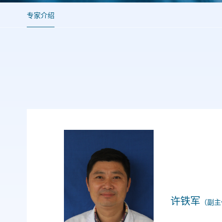
专家介绍
许铁军
（副主