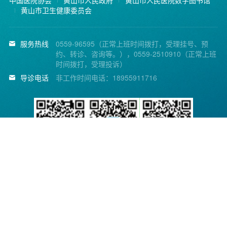
中国医院协会
黄山市人民政府
黄山市人民医院数字图书馆
黄山市卫生健康委员会
服务热线
0559-96595（正常上班时间拨打，受理挂号、预
约、转诊、咨询等。），0559-2510910（正常上班
时间拨打，受理投诉）
导诊电话
非工作时间电话：18955911716
黄山市人民医院微信公
省医疗便民服务平台
省医疗便民服务平台公
众号
APP
众号
Copyright © 2014 黄山市人民医院. All Rights Reserved.
皖ICP备11015774号-1
皖公网安备 34100202000140号