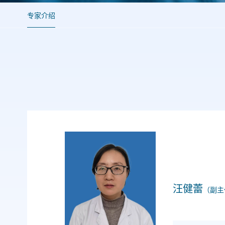
专家介绍
汪健蕾
（副主