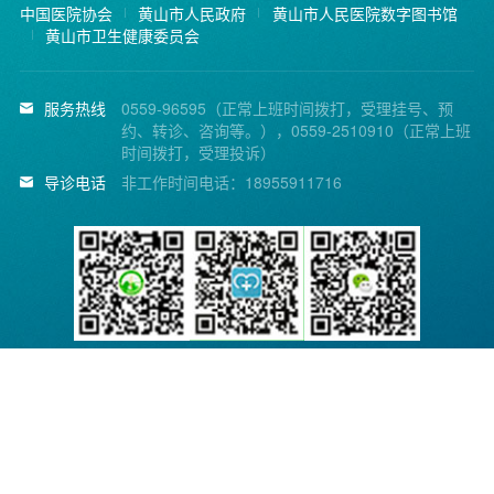
中国医院协会
黄山市人民政府
黄山市人民医院数字图书馆
黄山市卫生健康委员会
服务热线
0559-96595（正常上班时间拨打，受理挂号、预
约、转诊、咨询等。），0559-2510910（正常上班
时间拨打，受理投诉）
导诊电话
非工作时间电话：18955911716
黄山市人民医院微信公
省医疗便民服务平台
省医疗便民服务平台公
众号
APP
众号
Copyright © 2014 黄山市人民医院. All Rights Reserved.
皖ICP备11015774号-1
皖公网安备 34100202000140号