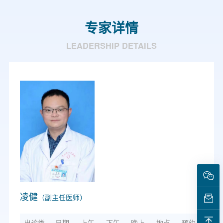
专家详情
LEADERSHIP DETAILS
凌健
（副主任医师）
出诊类
日期
上午
下午
晚上
地点
预约