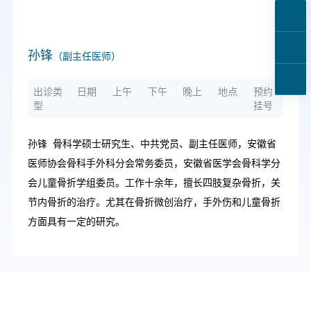
孙锋
（副主任医师）
出诊类
日期
上午
下午
晚上
地点
预约
型
挂号
孙锋 骨科学硕士研究生、中共党员、副主任医师，安徽省
医师协会骨科手外科分会常务委员，安徽省医学会骨科学分
会儿童骨折学组委员。工作十余年，擅长四肢复杂骨折，关
节内骨折的治疗。尤其在骨折微创治疗，手外伤和儿童骨折
方面具有一定的研究。
友情链接：