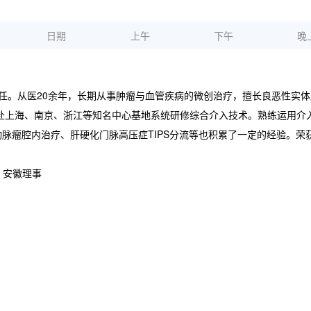
日期
上午
下午
晚
主任。从医20余年，长期从事肿瘤与血管疾病的微创治疗，擅长良恶性实体
曾赴上海、南京、浙江等知名中心基地系统研修综合介入技术。熟练运用介
脉瘤腔内治疗、肝硬化门脉高压症TIPS分流等也积累了一定的经验。荣
）安徽理事