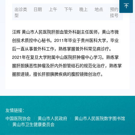
出诊类
日期
上午
下午
晚上
地点
预约
型
挂号
汪辉 黄山市人民医院肝胆血管外科副主任医师，黄山市微
创技术质控中心秘书。2011年毕业于贵州医科大学，毕业
后一直从事普外科工作，熟练掌握普外科常见病诊疗。
2021年在复旦大学附属中山医院肝肿瘤中心学习。熟练掌
握肝胆胰恶性肿瘤及肝内外胆管结石的规范化治疗，熟练掌
握胆道镜，擅长肝胆胰脾疾病的腹腔镜微创治疗。
友情链接：
中国医院协会
黄山市人民政府
黄山市人民医院数字图书馆
黄山市卫生健康委员会