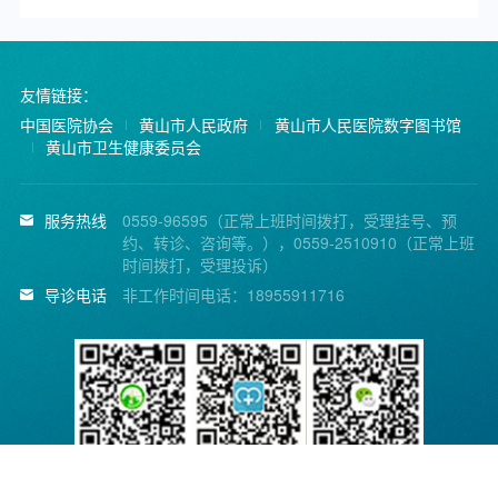
友情链接：
中国医院协会
黄山市人民政府
黄山市人民医院数字图书馆
黄山市卫生健康委员会
服务热线
0559-96595（正常上班时间拨打，受理挂号、预
约、转诊、咨询等。），0559-2510910（正常上班
时间拨打，受理投诉）
导诊电话
非工作时间电话：18955911716
黄山市人民医院微信公
省医疗便民服务平台
省医疗便民服务平台公
众号
APP
众号