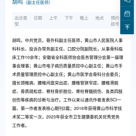
胡鸣
（副主任医师）
出诊类
日期
上午
下午
晚上
地点
预约
型
挂号
胡鸣，中共党员，骨外科副主任医师，黄山市人民医院人事
科科长、投诉办常务副主任、口腔分院副院长，从事骨科临
床工作10余年；安徽省全科医师协会医务管理分会第一届理
事会理事；黄山市电子病历质量质控中心副主任；黄山市手
术质量管理质控中心副主任；黄山市医学会骨科分会委员；
擅长颈椎病、腰椎间盘突出症、腰椎管狭窄症、腰椎滑脱
症、骨质疏松症、脊柱骨折脱位、脊柱脊髓损伤、各类四肢
创伤等疾病的诊断与治疗。工作以来以通讯作者发表SCI一
篇、第一作者发表核心期刊2篇；2016年获得黄山市科学技
术奖二等奖一次，2023年获全市卫生健康委机关优秀党务
工作者。