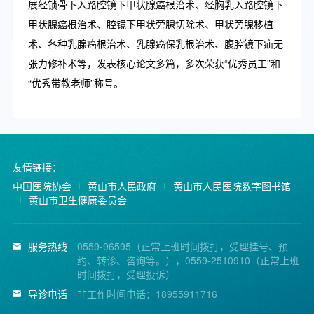
展经锁骨下入路腔镜下甲状腺癌根治术、经胸乳入路腔镜下
甲状腺癌根治术、腔镜下甲状旁腺切除术、甲状旁腺移植
术、各种乳腺癌根治术、乳腺癌保乳根治术、腹腔镜下疝无
张力修补术等，发表核心论文多篇，多次荣获“优秀员工”和
“优秀带教老师”称号。
友情链接：
中国医院协会
黄山市人民政府
黄山市人民医院数字图书馆
黄山市卫生健康委员会
服务热线
0559-96595（正常上班时间拨打，受理挂号、预
约、转诊、咨询等。），0559-2510910（正常上班
时间拨打，受理投诉）
导诊电话
非工作时间电话：18955911716