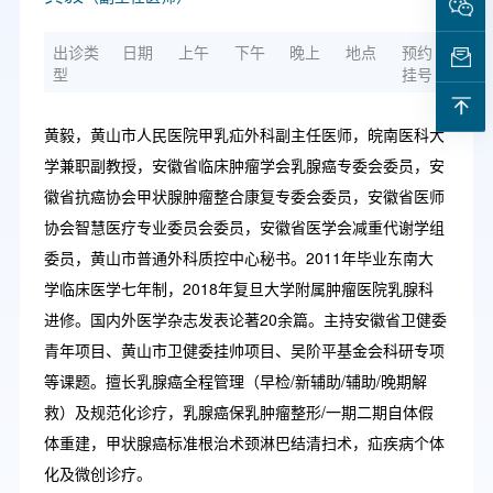
出诊类
日期
上午
下午
晚上
地点
预约
型
挂号
黄毅，黄山市人民医院甲乳疝外科副主任医师，皖南医科大
学兼职副教授，安徽省临床肿瘤学会乳腺癌专委会委员，安
徽省抗癌协会甲状腺肿瘤整合康复专委会委员，安徽省医师
协会智慧医疗专业委员会委员，安徽省医学会减重代谢学组
委员，黄山市普通外科质控中心秘书。2011年毕业东南大
学临床医学七年制，2018年复旦大学附属肿瘤医院乳腺科
进修。国内外医学杂志发表论著20余篇。主持安徽省卫健委
青年项目、黄山市卫健委挂帅项目、吴阶平基金会科研专项
等课题。擅长乳腺癌全程管理（早检/新辅助/辅助/晚期解
救）及规范化诊疗，乳腺癌保乳肿瘤整形/一期二期自体假
体重建，甲状腺癌标准根治术颈淋巴结清扫术，疝疾病个体
化及微创诊疗。