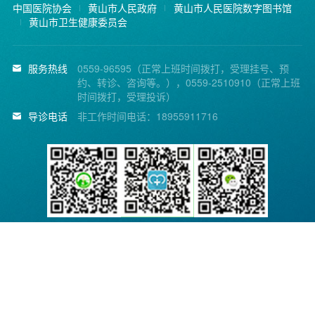
中国医院协会
黄山市人民政府
黄山市人民医院数字图书馆
黄山市卫生健康委员会
服务热线
0559-96595（正常上班时间拨打，受理挂号、预
约、转诊、咨询等。），0559-2510910（正常上班
时间拨打，受理投诉）
导诊电话
非工作时间电话：18955911716
黄山市人民医院微信公
省医疗便民服务平台
省医疗便民服务平台公
众号
APP
众号
Copyright © 2014 黄山市人民医院. All Rights Reserved.
皖ICP备11015774号-1
皖公网安备 34100202000140号