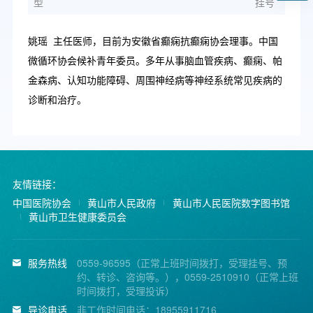
型
挂号
姚瑶 主任医师，目前为安徽省癫痫抗癫痫协会理事。中国
微循环协会候补青年委员。多年从事脑血管疾病、癫痫、帕
金森病、认知功能障碍、周围神经病等神经系统常见疾病的
诊断和治疗。
友情链接：
中国医院协会
黄山市人民政府
黄山市人民医院数字图书馆
黄山市卫生健康委员会
服务热线
0559-96595（正常上班时间拨打，受理挂号、预
约、转诊、咨询等。），0559-2510910（正常上班
时间拨打，受理投诉）
导诊电话
非工作时间电话：18955911716