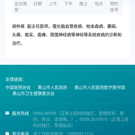
出诊类
日期
上午
下午
晚上
地点
预约
型
挂号
胡仲昊 副主任医师，擅长脑血管疾病、帕金森病、癫痫、
头痛、痴呆、面瘫、周围神经病等神经等系统疾病的诊断和
治疗。
友情链接：
中国医院协会
黄山市人民政府
黄山市人民医院数字图书馆
黄山市卫生健康委员会
服务热线
0559-96595（正常上班时间拨打，受理挂号、预
约、转诊、咨询等。），0559-2510910（正常上班
时间拨打，受理投诉）
导诊电话
非工作时间电话：18955911716