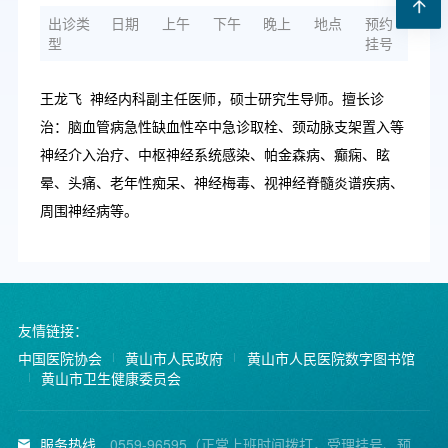
出诊类
日期
上午
下午
晚上
地点
预约
型
挂号
王龙飞 神经内科副主任医师，硕士研究生导师。擅长诊
治：脑血管病急性缺血性卒中急诊取栓、颈动脉支架置入等
神经介入治疗、中枢神经系统感染、帕金森病、癫痫、眩
晕、头痛、老年性痴呆、神经梅毒、视神经脊髓炎谱疾病、
周围神经病等。
友情链接：
中国医院协会
黄山市人民政府
黄山市人民医院数字图书馆
黄山市卫生健康委员会
服务热线
0559-96595（正常上班时间拨打，受理挂号、预