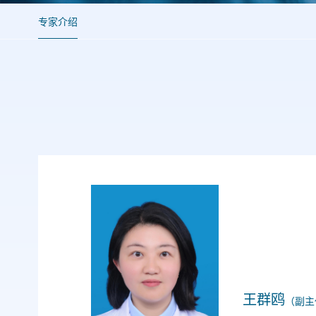
专家介绍
王群鸥
（副主