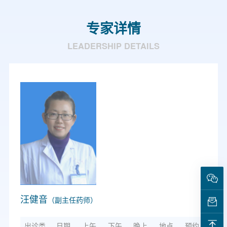
专家详情
LEADERSHIP DETAILS
汪健音
（副主任药师）
出诊类
日期
上午
下午
晚上
地点
预约