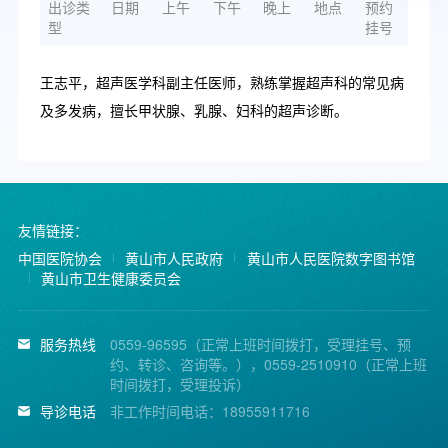
出诊类
日期
上午
下午
晚上
地点
预约
型
挂号
王志平，超声医学科副主任医师，熟练掌握超声科的常见病
及多发病，擅长甲状腺、乳腺、妇科的超声诊断。
友情链接：
中国医院协会
黄山市人民政府
黄山市人民医院数字图书馆
黄山市卫生健康委员会
服务热线
0559-96595（正常上班时间拨打，受理挂号、预
约、转诊、咨询等。），0559-2510910（正常上班
时间拨打，受理投诉）
导诊电话
非工作时间电话：18955911716