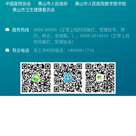
中国医院协会
黄山市人民政府
黄山市人民医院数字图书馆
黄山市卫生健康委员会
服务热线
0559-96595（正常上班时间拨打，受理挂号、预
约、转诊、咨询等。），0559-2510910（正常上班
时间拨打，受理投诉）
导诊电话
非工作时间电话：18955911716
黄山市人民医院微信公
省医疗便民服务平台
省医疗便民服务平台公
众号
APP
众号
Copyright © 2014 黄山市人民医院. All Rights Reserved.
皖ICP备11015774号-1
皖公网安备 34100202000140号