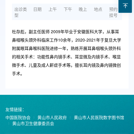
出诊类
日期
上午
下午
晚上
地点
预约
型
挂号
杜存彪，副主任医师 2009年毕业于安徽医科大学，从事耳
鼻咽喉头颈外科临床工作10余年，2020-2021年于复旦大学
附属眼耳鼻喉科医院进修一年，熟练开展耳鼻咽喉头颈外科
的相关手术：功能性鼻内镜手术、耳显微及内镜手术、喉显
微手术、儿童及成人鼾症手术等。擅长耳内镜及鼻内镜微创
手术。
友情链接：
中国医院协会
黄山市人民政府
黄山市人民医院数字图书馆
黄山市卫生健康委员会