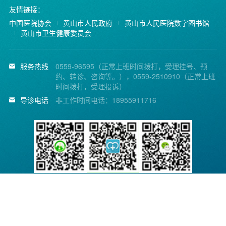
友情链接：
中国医院协会
黄山市人民政府
黄山市人民医院数字图书馆
黄山市卫生健康委员会
服务热线
0559-96595（正常上班时间拨打，受理挂号、预
约、转诊、咨询等。），0559-2510910（正常上班
时间拨打，受理投诉）
导诊电话
非工作时间电话：18955911716
黄山市人民医院微信公
省医疗便民服务平台
省医疗便民服务平台公
众号
APP
众号
Copyright © 2014 黄山市人民医院. All Rights Reserved.