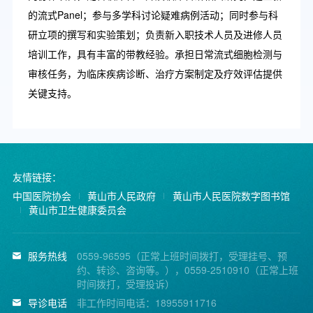
的流式Panel；参与多学科讨论疑难病例活动；同时参与科
研立项的撰写和实验策划；负责新入职技术人员及进修人员
培训工作，具有丰富的带教经验。承担日常流式细胞检测与
审核任务，为临床疾病诊断、治疗方案制定及疗效评估提供
关键支持。
友情链接：
中国医院协会
黄山市人民政府
黄山市人民医院数字图书馆
黄山市卫生健康委员会
服务热线
0559-96595（正常上班时间拨打，受理挂号、预
约、转诊、咨询等。），0559-2510910（正常上班
时间拨打，受理投诉）
导诊电话
非工作时间电话：18955911716