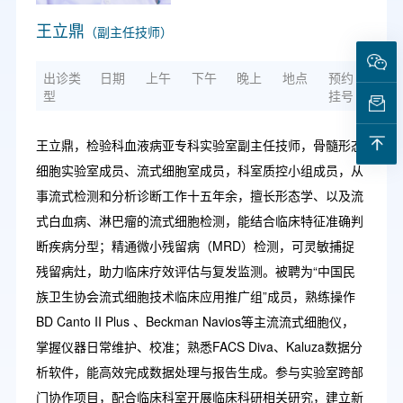
王立鼎
（副主任技师）
出诊类
日期
上午
下午
晚上
地点
预约
型
挂号
王立鼎，检验科血液病亚专科实验室副主任技师，骨髓形态
细胞实验室成员、流式细胞室成员，科室质控小组成员，从
事流式检测和分析诊断工作十五年余，擅长形态学、以及流
式白血病、淋巴瘤的流式细胞检测，能结合临床特征准确判
断疾病分型；精通微小残留病（MRD）检测，可灵敏捕捉
残留病灶，助力临床疗效评估与复发监测。被聘为“中国民
族卫生协会流式细胞技术临床应用推广组”成员，熟练操作
BD Canto II Plus 、Beckman Navios等主流流式细胞仪，
掌握仪器日常维护、校准；熟悉FACS Diva、Kaluza数据分
析软件，能高效完成数据处理与报告生成。参与实验室跨部
门协作项目，配合临床科室开展临床科研相关研究，建立新