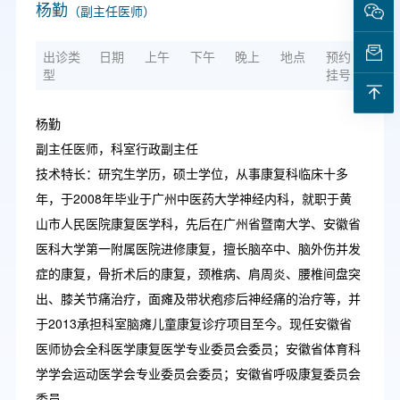
杨勤
（副主任医师）
出诊类
日期
上午
下午
晚上
地点
预约
型
挂号
杨勤
副主任医师，科室行政副主任
技术特长：研究生学历，硕士学位，从事康复科临床十多
年，于2008年毕业于广州中医药大学神经内科，就职于黄
山市人民医院康复医学科，先后在广州省暨南大学、安徽省
医科大学第一附属医院进修康复，擅长脑卒中、脑外伤并发
症的康复，骨折术后的康复，颈椎病、肩周炎、腰椎间盘突
出、膝关节痛治疗，面瘫及带状疱疹后神经痛的治疗等，并
于2013承担科室脑瘫儿童康复诊疗项目至今。现任安徽省
医师协会全科医学康复医学专业委员会委员；安徽省体育科
学学会运动医学会专业委员会委员；安徽省呼吸康复委员会
委员。