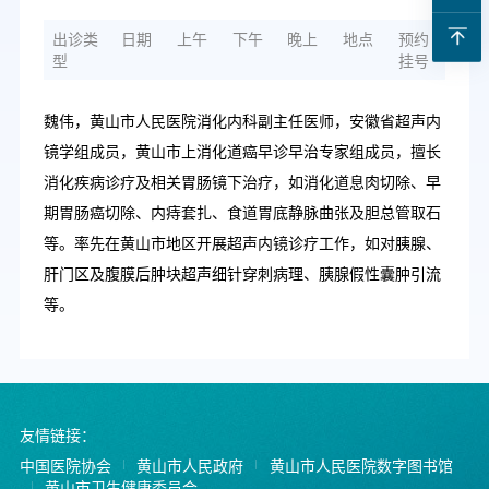
出诊类
日期
上午
下午
晚上
地点
预约
型
挂号
魏伟，黄山市人民医院消化内科副主任医师，安徽省超声内
镜学组成员，黄山市上消化道癌早诊早治专家组成员，擅长
消化疾病诊疗及相关胃肠镜下治疗，如消化道息肉切除、早
期胃肠癌切除、内痔套扎、食道胃底静脉曲张及胆总管取石
等。率先在黄山市地区开展超声内镜诊疗工作，如对胰腺、
肝门区及腹膜后肿块超声细针穿刺病理、胰腺假性囊肿引流
等。
友情链接：
中国医院协会
黄山市人民政府
黄山市人民医院数字图书馆
黄山市卫生健康委员会