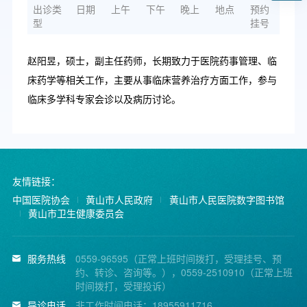
出诊类
日期
上午
下午
晚上
地点
预约
型
挂号
赵阳昱，硕士，副主任药师，长期致力于医院药事管理、临
床药学等相关工作，主要从事临床营养治疗方面工作，参与
临床多学科专家会诊以及病历讨论。
友情链接：
中国医院协会
黄山市人民政府
黄山市人民医院数字图书馆
黄山市卫生健康委员会
服务热线
0559-96595（正常上班时间拨打，受理挂号、预
约、转诊、咨询等。），0559-2510910（正常上班
时间拨打，受理投诉）
导诊电话
非工作时间电话：18955911716