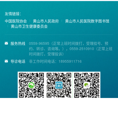
友情链接：
中国医院协会
黄山市人民政府
黄山市人民医院数字图书馆
黄山市卫生健康委员会
服务热线
0559-96595（正常上班时间拨打，受理挂号、预
约、转诊、咨询等。），0559-2510910（正常上班
时间拨打，受理投诉）
导诊电话
非工作时间电话：18955911716
黄山市人民医院微信公
省医疗便民服务平台
省医疗便民服务平台公
众号
APP
众号