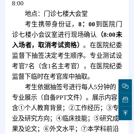
8:00
地点：门诊七楼大会堂
考生携带
身份证，
8：00
到
医院门
诊七楼小会议室
进行现场确认
（
8:00未
入场者，取消考试资格
）
。
在医院纪委
监督下
抽签决定考生顺序。专业测试设
考官
7名（含1名主考官）
，
在医院纪委
监督下临时在考官库中抽取
。
考生依据抽签号进行每人
5分钟的
专业展示（自备PPT文件）。展示内容
含①个人教育背景；②工作经历；③专
业及研究方向；④临床技能；⑤研究成
果及论文；⑥
外文水平；
⑦
本学科前沿