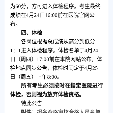
为
6
0
分，方可进入体检程序。
考生最终
成绩在
4月24日16:00前在医院官网公
布。
四
、体检
各岗位根据总成绩从高分到低分
1：1进入体检程序
。
体检名单于
4
月
24
日
（
周四
）
17
:00前在本院网站公布，
体
检地点同步公告，
体检时间定于
4
月
25
日（周
五
）上午
8:00。
所有考生必须按时在指定医院进行
体检，否则视为放弃体检资格。
特此公告
附件：
报名资格审核合格人员名单