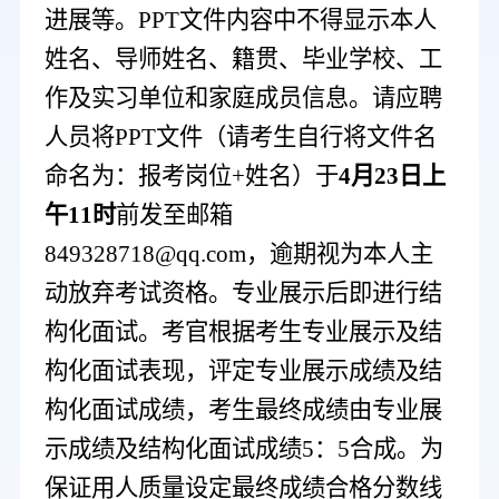
进展等。
PPT文件内容中不得显示本人
姓名、导师姓名、
籍贯、
毕业学校
、
工
作及实习单位和
家庭成员信息。请应聘
人员将
PPT文件（请考生自行将文件名
命名为：报考岗位+姓名）于
4
月
23
日
上
午
11
时
前发至邮箱
849328718@qq.com，逾期视为本人主
动放弃
考试
资格
。专业展示后即进行结
构化面试。考官根据考生专业展示及
结
构化
面试表现，评定专业展示成绩及
结
构化
面试成绩，考生
最终
成绩由专业展
示成绩及
结构化
面试成绩
5：5合成。为
保证用人质量设定
最终成绩
合格分数线