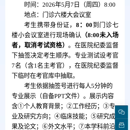
时间：
2026年5月7日（周四）8:00
地点：门诊六楼大会议室
考生携带
身份证，
8：00
到
门诊七
楼小会议室
进行现场确认
（
8:00未入场
者，取消考试资格
）
。
在医院纪委监督
下
抽签决定考生顺序。专业测试设考官
7名（含1名主考官）
，
在医院纪委监督
下临时在考官库中抽取
。
考生依据抽签号进行每人
5分钟的
专业展示（自备PPT文件）。展示内容
含①个人教育背景；②工作经历；③专
业及研究方向；④临床技能；⑤研究成
果及论文；⑥
外文水平；
⑦
本学科前沿