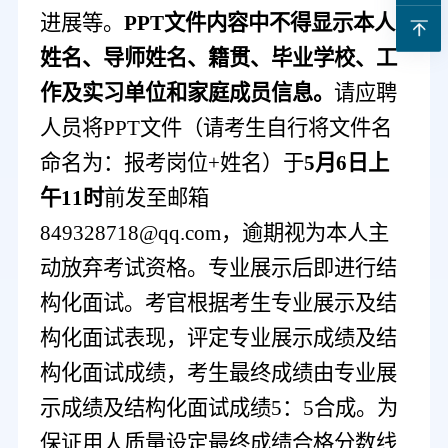
进展等。
PPT文件内容中不得显示本人
姓名、导师姓名、
籍贯、
毕业学校
、
工
作及实习单位和
家庭成员信息。
请应聘
人员将
PPT文件（请考生自行将文件名
命名为：报考岗位+姓名）于
5
月
6
日
上
午
11
时
前发至邮箱
849328718@qq.com，逾期视为本人主
动放弃
考试
资格
。专业展示后即进行结
构化面试。考官根据考生专业展示及
结
构化
面试表现，评定专业展示成绩及
结
构化
面试成绩，考生
最终
成绩由专业展
示成绩及
结构化
面试成绩
5：5合成。为
保证用人质量设定
最终成绩
合格分数线