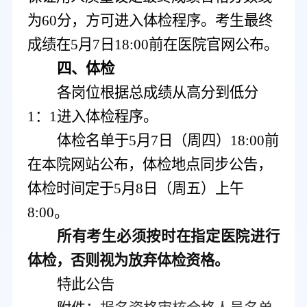
为
6
0
分，方可进入体检程序。
考生最终
成绩在
5月7日18:00前在医院官网公布。
四
、体检
各岗位根据总成绩从高分到低分
1：1进入体检程序
。
体检名单于
5
月
7
日
（
周四
）
18
:00前
在本院网站公布，
体检地点同步公告，
体检时间定于
5
月
8
日（周
五
）上午
8:00。
所有考生必须按时在指定医院进行
体检，否则视为放弃体检资格。
特此公告