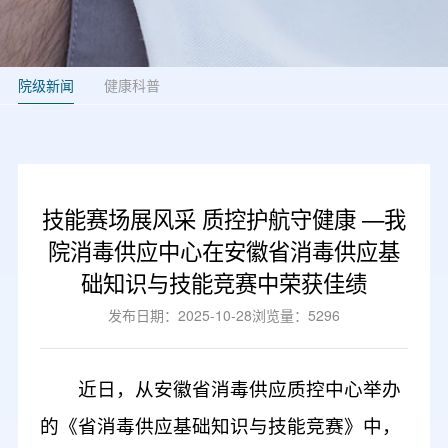
院级新闻
健康科普
技能赛场展风采 质控护航守健康 —我
院消毒供应中心在安徽省消毒供应基
础知识与技能竞赛中荣获佳绩
发布日期：2025-10-28
浏览量：5296
近日，从安徽省消毒供应质控中心举办
的《省消毒供应基础知识与技能竞赛》中
，