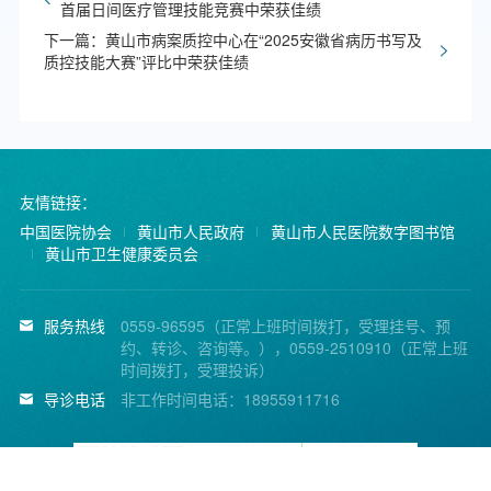
首届日间医疗管理技能竞赛中荣获佳绩
下一篇：黄山市病案质控中心在“2025安徽省病历书写及
质控技能大赛”评比中荣获佳绩
友情链接：
中国医院协会
黄山市人民政府
黄山市人民医院数字图书馆
黄山市卫生健康委员会
服务热线
0559-96595（正常上班时间拨打，受理挂号、预
约、转诊、咨询等。），0559-2510910（正常上班
时间拨打，受理投诉）
导诊电话
非工作时间电话：18955911716