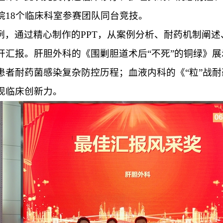
院18个临床科室参赛团队同台竞技。
例，通过精心制作的
PPT，从案例分析、耐药机制阐
汇报。肝胆外科的《围剿胆道术后“不死”的铜绿》展
患者耐药菌感染复杂防控历程；血液内科的《“粒”战
现临床创新力。