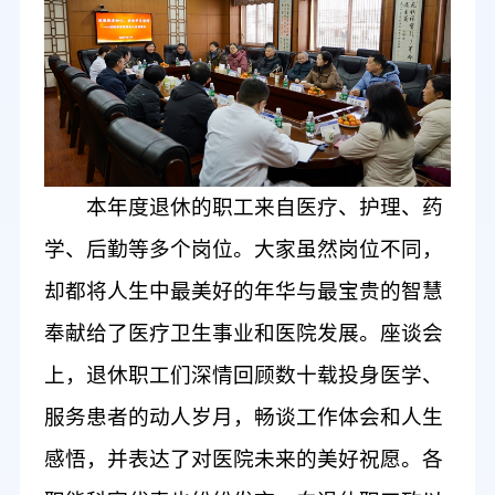
本
年度
退休的职工来自医疗、护理、药
学、后勤等
多个
岗位。
大家
虽然岗位不同，
却
都
将
人生中最美好的年华
与
最宝贵的智慧
奉献给了医疗卫生事业和医院发展。座谈会
上，退休职工们深情
回顾数
十载
投身医学、
服务患者的动人岁月
，畅谈工作
体会和人生
感悟
，
并
表达
了
对医院未来的美好祝愿。各