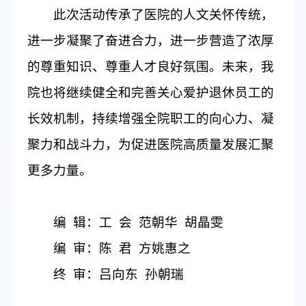
此次
活动传承了医院
的
人文
关怀传统，
进一步
凝聚了奋进
合力，进一步
营造
了
浓厚
的尊重知识、尊重人才
良好
氛围。
未来，我
院也将继续
健全和完善关心爱护退休员工的
长效
机制，
持续
增强全院职工的向心力、凝
聚力和战斗力，
为
促进医院高质量发展
汇聚
更多力量
。
编
辑：
工
会
范朝华
胡晶雯
编
审：陈
君
方姚惠之
终
审：吕向东
孙朝瑞