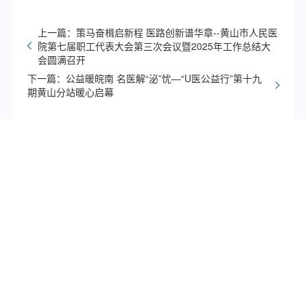
上一篇：策马奋楫启新程 医路创新谱华章--黄山市人民医
院第七届职工代表大会第三次会议暨2025年工作总结大
会圆满召开
下一篇：公益暖皖南 名医解“泌”忧—“U医公益行”第十九
期黄山分站暖心启幕
友情链接：
中国医院协会
黄山市人民政府
黄山市人民医院数字图书馆
黄山市卫生健康委员会
服务热线
0559-96595（正常上班时间拨打，受理挂号、预
约、转诊、咨询等。），0559-2510910（正常上班
时间拨打，受理投诉）
导诊电话
非工作时间电话：18955911716