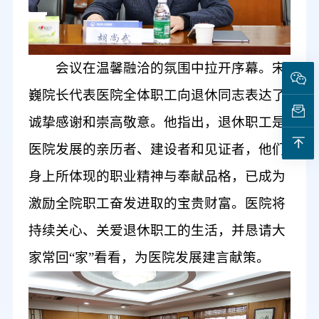
会议
在温馨融洽的氛围中拉开序幕
。
宋
巍
院长代表医院全体职工向退休
同志表达
了
诚挚
感谢和
崇高
敬意。
他指出，
退休职工是
医院发展的亲历者、建设者和见证者，他们
身上所体现的职业精神
与奉献品格
，已成为
激励
全院职工
奋发进取的宝贵财富。医院
将
持续
关心、关爱退休职工
的
生活，并恳请大
家常回
“家”看看，为医院发展
建言献策
。