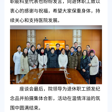
职能科室
代表也纷纷发言，向退休职工致以
衷心的
感谢与祝福
，
希望大家保重身体，持
续关心和支持医院发展
。
座谈会
最后
，
院领导为退休职工颁发纪
念品并拍摄集体合影，活动在温情洋溢的氛
围中圆满结束。