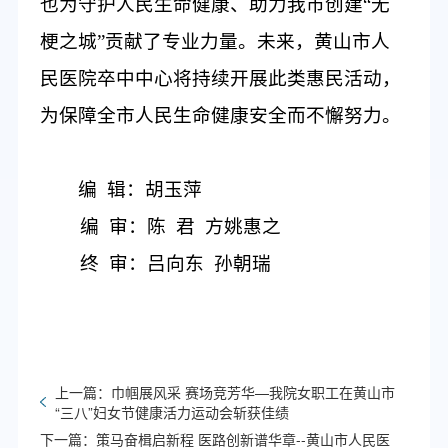
也为守护人民生命健康、助力我市创建“无
梗之城”贡献了专业力量。
未来，
黄山市人
民医院卒中中心将持续开展此类惠民活动，
为保障全市人民生命健康安全而不懈努力。
编
辑：胡玉萍
编
审：陈
君
方姚惠之
终
审：吕向东
孙朝瑞
上一篇：巾帼展风采 赛场竞芳华—我院女职工在黄山市
“三八”妇女节健康活力运动会斩获佳绩
下一篇：策马奋楫启新程 医路创新谱华章--黄山市人民医