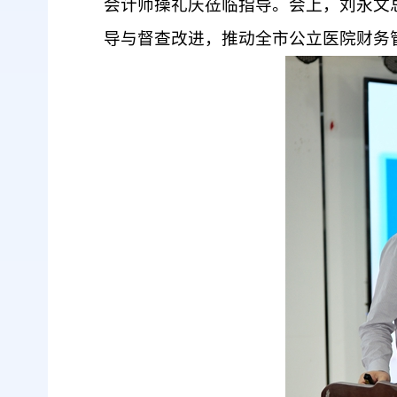
会计师操礼庆
莅临
指导。会上，刘永文
导与督查改进，推动全市公立医院财务