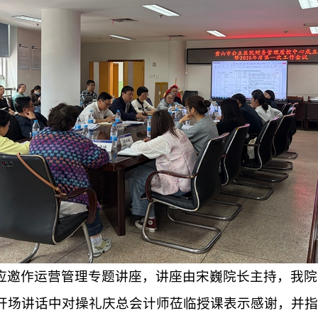
应邀
作
运营管理专题讲座
，
讲座由宋巍院长主持，
我
院
开场讲话中对操礼庆总会计师莅临授课表示感谢，并指