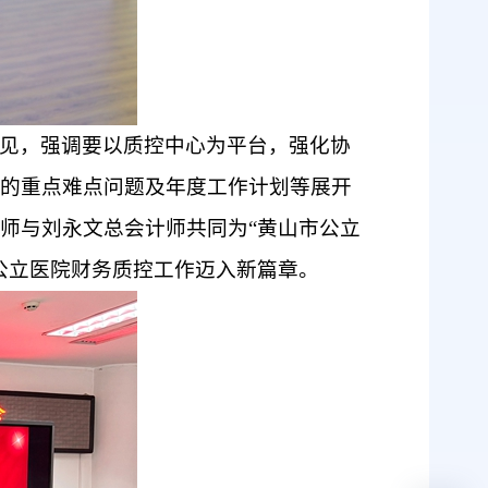
见，强调要以质控中心为平台
，
强化协
的
重
点
难点问题
及
年度工作计划等
展开
师与刘永文总会计师共同为
“黄山市公立
公立医院财务质控工作
迈入
新篇章。