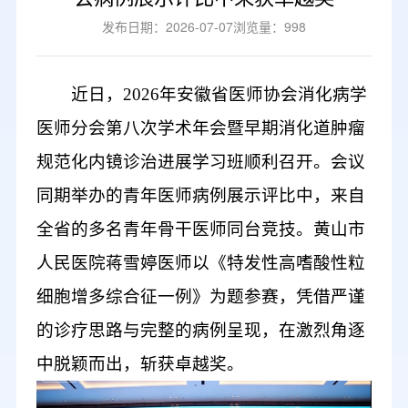
发布日期：2026-07-07
浏览量：998
近日，
2026
年
安徽省医师协会消化病学
医师分会第八次学术年会暨早期消化道肿瘤
规范化内镜诊治进展学习班顺利
召开
。会议
同期
举办的
青年医师病例展示评比
中
，
来自
全省
的
多名青年骨干医师同台
竞技
。黄山市
人民医院蒋雪婷医师
以
《特发性高嗜酸性粒
细胞增多综合征一例》
为题参赛
，凭借
严谨
的诊疗思路与完整的病例
呈现
，在激烈角逐
中
脱颖而出，
斩获卓越奖。