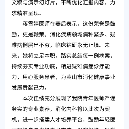
文稿与
演示幻灯片
，不断优化汇报内容
，
力
求精准呈现
。
蒋雪婷医师
在赛后表示
，这份荣誉是鼓
励，更是
鞭策
。消化疾病
领域
病种
繁多
、疑
难病例层出不穷，临床钻研永无止境。未
来，她将立足本职，
踏实
总结每一例病案，
持续夯实专业功底，
精进
疑难
病症
诊疗
能
力
，用心服务患者，为黄山市消化
健康
事业
发展贡献
己力
。
本
次佳绩充分展现了我院青年医师严谨
务实的
专业
素养
，
消化内科将
以此次为契
机，进一步
搭建人才培养平台，鼓励年轻医