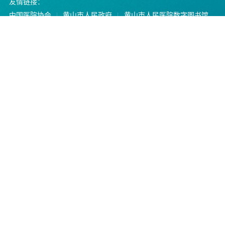
友情链接：
中国医院协会
黄山市人民政府
黄山市人民医院数字图书馆
黄山市卫生健康委员会
服务热线
0559-96595（正常上班时间拨打，受理挂号、预
约、转诊、咨询等。），0559-2510910（正常上班
时间拨打，受理投诉）
导诊电话
非工作时间电话：18955911716
黄山市人民医院微信公
省医疗便民服务平台
省医疗便民服务平台公
众号
APP
众号
Copyright © 2014 黄山市人民医院. All Rights Reserved.
皖ICP备11015774号-1