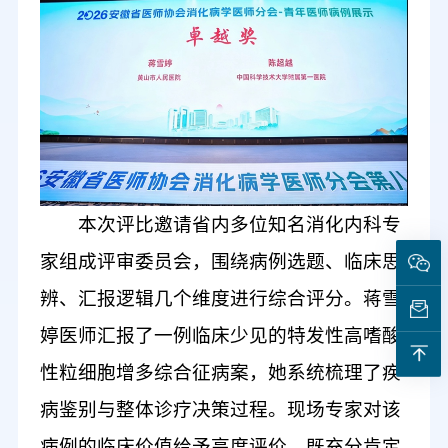
本次
评比邀请
省内多位知名消化内科专
家组成评审委员会，
围绕
病例选题、临床思
辨、汇报逻辑
几个维度
进行综合
评分
。蒋雪
婷医师
汇报了
一例
临床
少见的特发性高嗜酸
性粒细胞增多综合征病案，
她系统
梳理了疾
病鉴别
与整体
诊疗决策过程。现场专家对该
病例的临床价值给予高度评价，既
充分
肯定