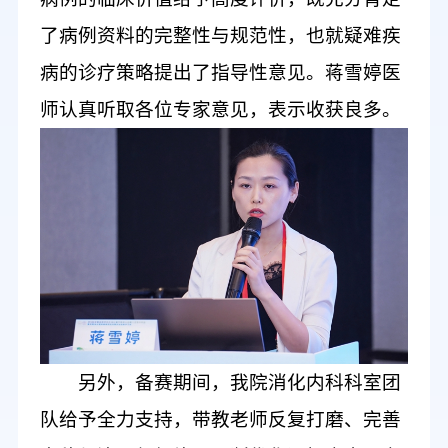
了病例
资料
的完整性
与规范性
，也
就
疑难疾
病的诊疗
策略
提出
了
指导性意见。蒋雪婷医
师认真
听
取各位专家
意见
，
表示
收获良多。
另外，
备赛
期间
，
我院消化内科
科室团
队
给予全力
支持，带教老师反复打磨
、
完善