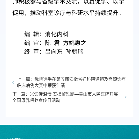
师积极参与省级学术交流，以赛促学
、
以学
促用
，
推动
科室诊疗与科研水平
持续提升
。
编
辑：消化内科
编
审：陈
君
方姚惠之
终
审：吕向东
孙朝瑞
上一篇：我院选手在第五届安徽省妇科阴道镜及宫颈诊疗
临床病例大赛中荣获佳绩
下一篇：义诊传温情 实操解难题—黄山市人民医院开展
全国母乳喂养宣传日活动