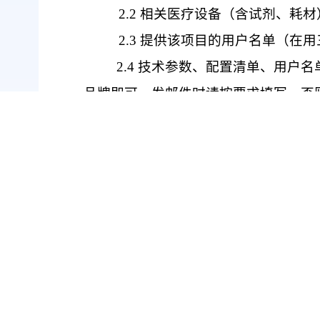
2.2
相关医疗设备（含试剂、耗材
2.3
提供该项目的用户名单（在用
2.4
技术参数、配置清单、用户名
品牌即可，发邮件时请按要求填写，否
三、投递材料地点：屯溪区栗园路
电
话：
(0559)-2537092
联系人：唐老师
邮
编：
245000
四、投递材料截止时间：
202
6
年
7