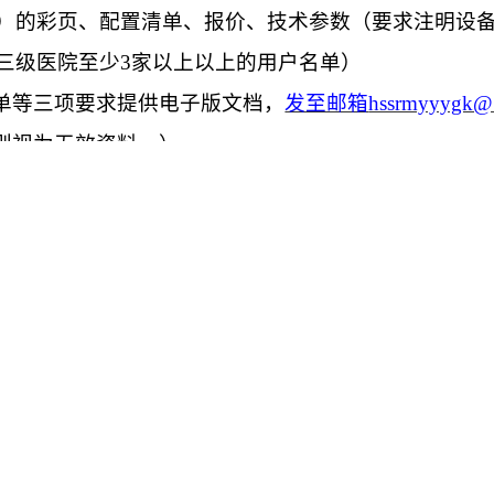
）的彩页、配置清单、报价、技术参数（要求注明设
三级医院至少
3
家以上以上的用户名单）
单等三项要求提供电子版文档，
发至邮箱
hssrmyyygk@
则视为无效资料。）
4
号，医学工程科。
月
16
日（周
四
1
7
：
00
）
。逾期或不符合要求的材料恕不
医学工程科
2026-7-8