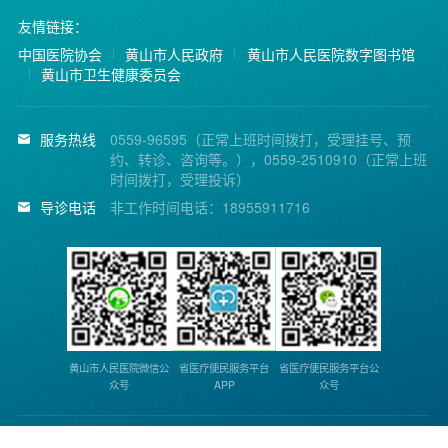
友情链接：
中国医院协会
黄山市人民政府
黄山市人民医院数字图书馆
黄山市卫生健康委员会
服务热线
0559-96595（正常上班时间拨打，受理挂号、预
约、转诊、咨询等。），0559-2510910（正常上班
时间拨打，受理投诉）
导诊电话
非工作时间电话：18955911716
黄山市人民医院微信公
省医疗便民服务平台
省医疗便民服务平台公
众号
APP
众号
Copyright © 2014 黄山市人民医院. All Rights Reserved.