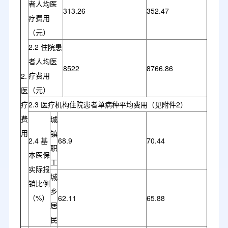
者人均医
313.26
352.47
疗费用
（元）
2.2 住院患
者人均医
8522
8766.86
疗费用
2.
（元）
医
疗
2.3 医疗机构住院患者单病种平均费用（见附件2）
费
城
用
镇
2.4 基
68.9
70.44
职
本医保
工
实际报
城
销比例
乡
（%）
62.11
65.88
居
民