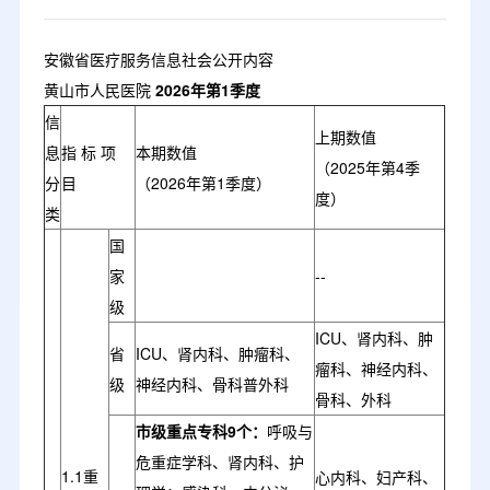
安徽省医疗服务信息社会公开内容
黄山市人民医院
2026年第1季度
信
上期数值
息
指 标 项
本期数值
（2025年第4季
分
目
（2026年第1季度）
度）
类
国
家
--
级
ICU、肾内科、肿
省
ICU、肾内科、肿瘤科、
瘤科、神经内科、
级
神经内科、骨科普外科
骨科、外科
市级重点专科9个：
呼吸与
危重症学科、肾内科、护
1.1重
心内科、妇产科、