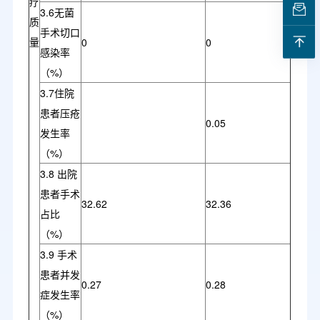
疗
3.6无菌
质
手术切口
量
0
0
感染率
（%）
3.7住院
患者压疮
0.05
发生率
（%）
3.8 出院
患者手术
32.62
32.36
占比
（%）
3.9 手术
患者并发
0.27
0.28
症发生率
（%）