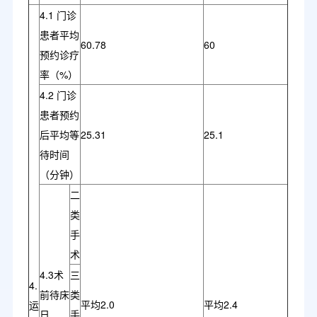
4.1 门诊
患者平均
60.78
60
预约诊疗
率（%）
4.2 门诊
患者预约
后平均等
25.31
25.1
待时间
（分钟）
二
类
手
术
4.3术
三
4.
前待床
类
平均2.0
平均2.4
运
日
手