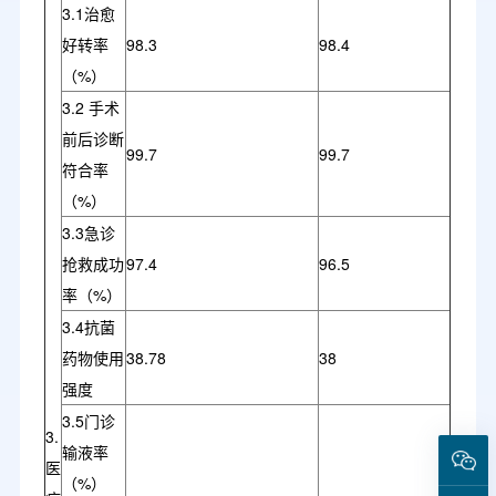
3.1治愈
好转率
98.3
98.4
（%）
3.2 手术
前后诊断
99.7
99.7
符合率
（%）
3.3急诊
抢救成功
97.4
96.5
率（%）
3.4抗菌
药物使用
38.78
38
强度
3.5门诊
3.
输液率
医
（%）