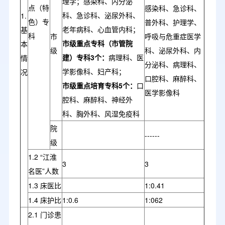
理学；感染科、内分泌
点（特
感染科、急诊科、
科、急诊科、泌尿外科、
1.
色）专
普外科、护理学、
老年病科、心血管内科；
基
科
市
呼吸与危重症医学
市级重点专科（市管院
本
级
科、泌尿外科、内
建）专科3个：
病理科、医
情
分泌科、病理科、
学影像科、妇产科；
况
口腔科、麻醉科、
市级重点培育专科5个：
口
医学影像科
腔科、麻醉科、神经外
科、胸外科、风湿免疫科
院
------
级
1.2 “江淮
3
3
名医”人数
1.3 床医比
1:0.41
1.4 床护比
1:0.6
1:062
2.1 门诊患