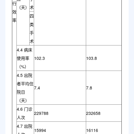
行
（天）
术
效
四
率
类
手
术
4.4 病床
使用率
102.3
103.8
（%）
4.5 出院
者平均住
7.4
7.8
院日
（天）
4.6 门诊
229788
232658
人次
4.7 出院
15994
16116