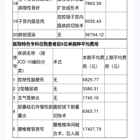
18
7863.39
病理性骨折
扩张成形术
宫腔镜子宫内
19
子宫内膜息肉
5035.43
膜病损切除术
20
肺部感染
无
36794.12
医院特色专科住院患者前5位单病种平均费用
疾病名称 （按
序
本期平均费
上期平均费
ICD-10编码分
术式
号
用（元）
用（元）
类）
1
腔隙性脑梗死
无
5825.77
2
2型糖尿病
无
3380.31
3
支气管肺炎
无
1740.16
胆囊结石伴慢性胆
腹腔镜下胆囊
4
6363.71
囊炎
切除术
腰椎椎体间融
5
腰椎椎管狭窄
17427.79
合术，后入路