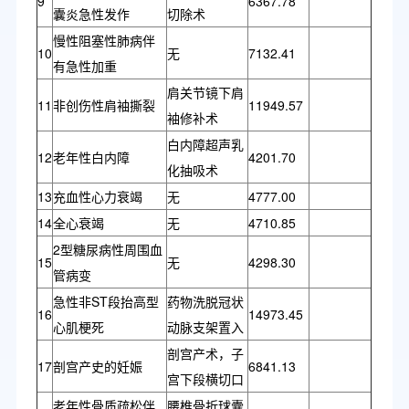
9
6367.78
囊炎急性发作
切除术
慢性阻塞性肺病伴
10
无
7132.41
有急性加重
肩关节镜下肩
11
非创伤性肩袖撕裂
11949.57
袖修补术
白内障超声乳
12
老年性白内障
4201.70
化抽吸术
13
充血性心力衰竭
无
4777.00
14
全心衰竭
无
4710.85
2型糖尿病性周围血
15
无
4298.30
管病变
急性非ST段抬高型
药物洗脱冠状
16
14973.45
心肌梗死
动脉支架置入
剖宫产术，子
17
剖宫产史的妊娠
6841.13
宫下段横切口
老年性骨质疏松伴
腰椎骨折球囊