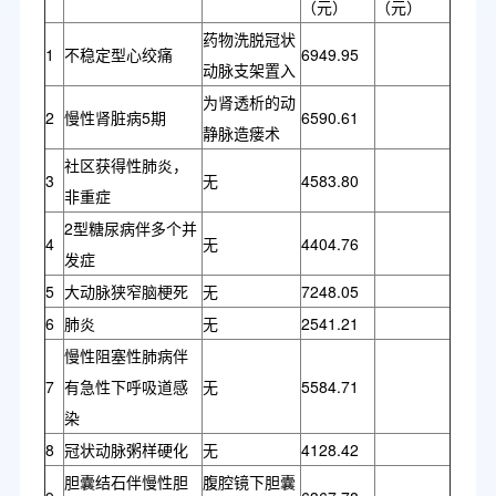
（元）
（元）
药物洗脱冠状
1
不稳定型心绞痛
6949.95
动脉支架置入
为肾透析的动
2
慢性肾脏病5期
6590.61
静脉造瘘术
社区获得性肺炎，
3
无
4583.80
非重症
2型糖尿病伴多个并
4
无
4404.76
发症
5
大动脉狭窄脑梗死
无
7248.05
6
肺炎
无
2541.21
慢性阻塞性肺病伴
7
有急性下呼吸道感
无
5584.71
染
8
冠状动脉粥样硬化
无
4128.42
胆囊结石伴慢性胆
腹腔镜下胆囊