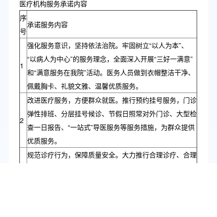
医疗机构服务承诺内容
序
承诺服务内容
号
强化服务意识，坚持依法治院。牢固树立“以人为本”、
“以病人为中心”的服务理念，全面深入开展“三好一满意”
1
和“满意服务在我院”活动。医务人员做到衣帽整洁干净、
佩戴胸卡、礼貌文雅、温馨优质服务。
改进医疗服务，方便群众就医。推行预约挂号服务，门诊
弹性排班、分层挂号候诊、节假日照常对外门诊、大型检
2
查一日报告、“一站式”导医服务等服务措施，为群众提供
优质服务。
规范诊疗行为，保障质量安全。大力推行合理诊疗、合理
3
用药、合理检查，全面实施优质护理服务，切实保障医疗
质量安全。
规范收费标准，办事公开透明。严格执行国家、省、市制
4
定的收费标准，做到不分解收费，不超标准收费，不自立