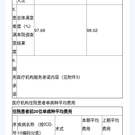
人次
5.
患
总体满意
者
度（%）
97.68
98.02
满
本院调查
意
结果
度
6.
服
务
医疗机构服务承诺内容（见附件3）
承
诺
医疗机构住院患者单病种平均费用
住院患者前20位单病种平均费用
本期平均
上期平均
序
疾病名称 （按ICD-
术式
费用
费用
号
10编码分类）