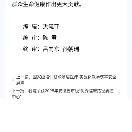
群众生命健康作出更大贡献。
编
辑：洪曦菲
编
审：陈
君
终
审：吕向东
孙朝瑞
上一篇：国家级培训赋能基层医疗 实战化教学筑牢安全
屏障
下一篇：我院荣获2025年安徽省市级“优秀临床路径质控
中心”