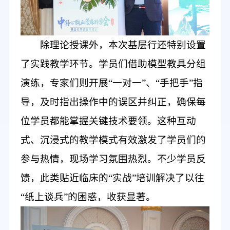
除理论授课
外
，本次基层行还特别
设置
了实践教学
环节
。学员们
借助模型教具
分组
演练
，专家们则
开展
“一对一”、“手把手”指
导，及时
指出
操作中的误区
并纠正
，确保每
位学员都能掌握关键技术要领。这种互动
式、沉浸式的
教学
模式
有效
激发了学员们的
参与
热情，现场学习氛围
热烈。不少学员反
馈，此类贴近临床的
“实战”培训解决了以往
“纸上谈兵”的困惑，收获
显著
。