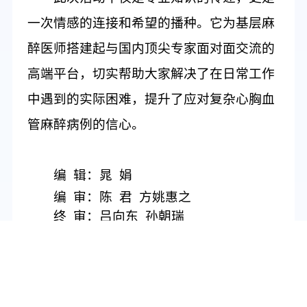
一次情感的连接和希望的播种。它为基层麻
醉医师搭建
起
与国内
顶尖
专家
面对面
交流的
高端平台，
切实帮助大家解决了
在日常工作
中遇到的实际
困难
，
提升
了
应对
复杂心胸血
管麻醉病例的信心。
编
辑：晁
娟
编
审：陈
君
方姚惠之
终
审：吕向东
孙朝瑞
上一篇：我院成功承办安徽省医学会神经外科学分第二十
五次 学术年会暨院士讲座