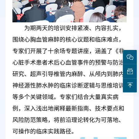
为期两天的培训安排紧凑、内容扎实
，
围绕心胸血管麻醉的核心议题和临床难点，
专家们
开展
了十余场专题讲座
，
涵盖了《非
心脏手术患者术后心血管事件的预警与防治
研究
、
超声引导椎管内麻醉
、
从颅内到肺内
:
神经源性肺水肿的临床诊断逻辑与思维培训
等多个关键领域。专家们结合大量真实病
例，深入浅出地
阐释
最新指南、技术要点和
风险防范策略，将
前沿
理论转化为可落地、
可操作的临床实践
路径
。