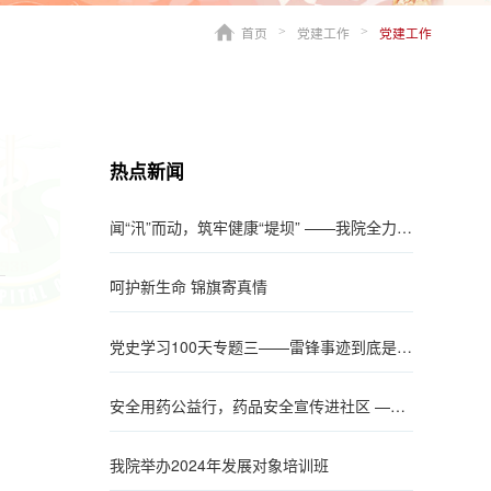
首页
党建工作
党建工作
>
>
热点新闻
闻“汛”而动，筑牢健康“堤坝” ——我院全力投入防汛抗洪工作
呵护新生命 锦旗寄真情
党史学习100天专题三——雷锋事迹到底是真的还是假的？
安全用药公益行，药品安全宣传进社区 ——药剂支部安全用药义诊活动
我院举办2024年发展对象培训班