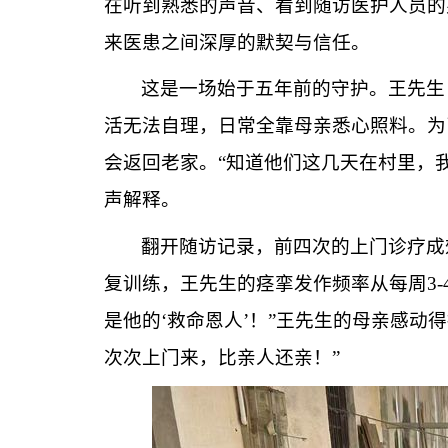
在
听到熟悉的声音、看到随访
医护
人员
的
来
医患
之间深厚
的默契与信任。
这是一场始于五年前的守护。
王
先生
活无法自理，日常全靠母亲
悉心
照料。为
会返回老家。
“知道他们这几天在村里，
声解释。
翻开随访记录，前四次的
上门诊疗
成
复训练，王
先生
的痉挛发作频率从每周
3
是
他
的
‘救命恩人’！”王
先生的母亲感动得
次次
上门来
，比亲人还亲！
”