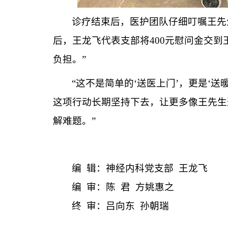
诊疗结束后，医护团队
仔细
叮嘱王
先
后，王龙飞代表支部将
400元慰问金交到
负担。
”
“这不是简单的‘送医上门’，更是‘
这项行动
长期
坚持下去，让更多像王
先生
解难题。
”
编
辑
：
神经内科党支部
王龙飞
编
审：陈
君
方姚惠之
终
审：吕向东
孙朝瑞