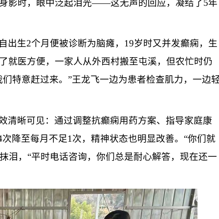
身影时，眼中泛起泪光
——
这无声的回应
，
凝结
了
5年
自
出生
2个月
便
被诊断为脑瘫
，
19岁时又并发癫痫，生
了
就医
方便
，一家人从外西村搬
至
屯溪，
但
农忙时仍
我们特意赶过来。”王龙飞一边为患者检查肌力，一边
效清晰可见：通过调整抗癫痫用药方案、指导家庭康
-4次降至每月
不足
1次，精神状态也明显改善。“你们就
抹泪，
“平时电话咨询，你们总
是
耐心解答
，
现在还一