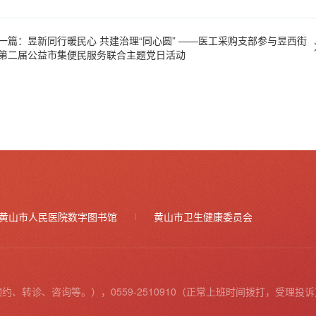
一篇：昱新同行暖民心 共建治理“同心圆” ——医工采购支部参与昱西街
第二届公益市集便民服务联合主题党日活动
黄山市人民医院数字图书馆
黄山市卫生健康委员会
预约、转诊、咨询等。），0559-2510910（正常上班时间拨打，受理投