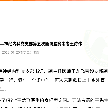
——神经内科党支部第五次随访脑瘫患者王诗伟
026-01-20
浏览量：3551
医院神经内科党支部书记
、
副主任医师
王龙飞
带领支部副
建一行，驱车一个多小时，再次来到歙县上丰乡外西
先生。
了吗？”
王龙飞医生
俯身轻声询问
。
无法言语的
王
先