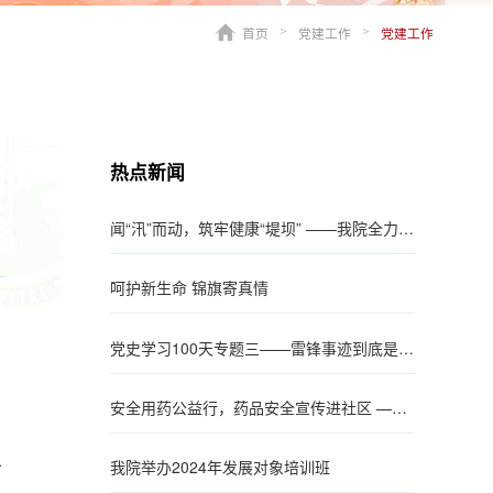
首页
党建工作
党建工作
>
>
热点新闻
闻“汛”而动，筑牢健康“堤坝” ——我院全力投入防汛抗洪工作
呵护新生命 锦旗寄真情
党史学习100天专题三——雷锋事迹到底是真的还是假的？
安全用药公益行，药品安全宣传进社区 ——药剂支部安全用药义诊活动
生
我院举办2024年发展对象培训班