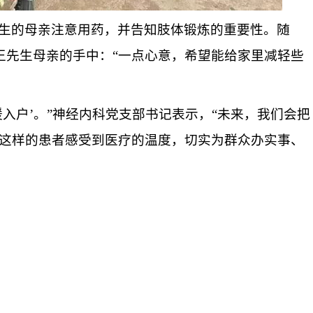
生的母亲注意用药
，并告知肢体锻炼的重要性。随
王
先生母亲的
手中：
“
一
点心意，希望能
给
家里减轻些
送暖入户’。”神经内科党支部书记表示，“未来，我们会把
这样的患者感受到医疗
的
温度，
切实
为群众办实事、