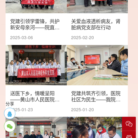
党建引领学雷锋，共护
关爱血液透析病友，肾
新安母亲河——院直行
脏病党支部在行动
管党支部开展新安江生
2025-03-06
2025-02-20
态保护主题党日行动
送医下乡，情暖呈阳
党建共筑齐引领，医院
——黄山市人民医院神
社区为民生——我院药
分享
经外科党支部送医下乡
剂党支部携手阳湖卫生
2025-01-23
2025-01-20
活动
院开展2025年首季共建
活动