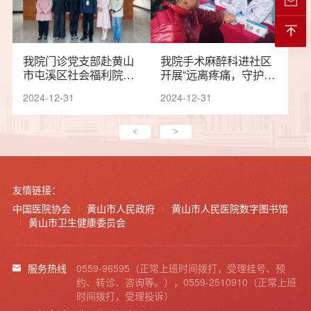
我院门诊党支部赴黄山
我院手术麻醉科进社区
市屯溪区社会福利院开
开展“远离疼痛，守护健
展主题党日活动
康”义诊活动
2024-12-31
2024-12-31
<
>
友情链接：
中国医院协会
黄山市人民政府
黄山市人民医院数字图书馆
黄山市卫生健康委员会
服务热线
0559-96595（正常上班时间拨打，受理挂号、预
约、转诊、咨询等。），0559-2510910（正常上班
时间拨打，受理投诉）