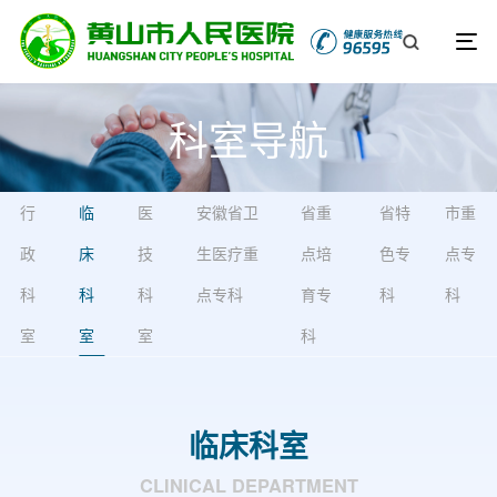
科室导航
行
临
医
安徽省卫
省重
省特
市重
政
床
技
生医疗重
点培
色专
点专
科
科
科
点专科
育专
科
科
室
室
室
科
临床科室
CLINICAL DEPARTMENT