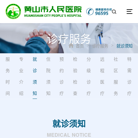
诊疗服务
首页
诊疗服务
就诊须知
>
>
服
专
就
住
预
检
分
远
社
特
务
业
诊
院
约
验
级
程
区
需
时
介
须
须
诊
检
诊
医
服
诊
间
绍
知
知
疗
查
疗
疗
务
疗
就诊须知
MEDICAL NOTICE