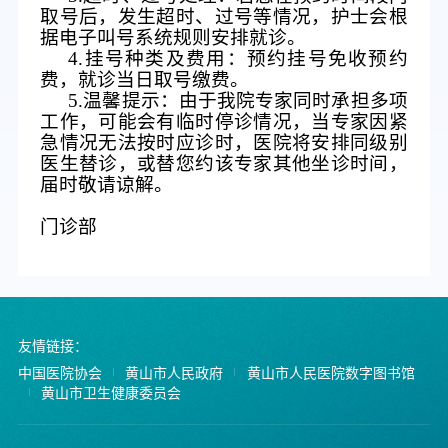
取号后，发生超时、过号等情况，护士
会根
据电子叫号系统规则
安排就诊。
4.
挂号种类及费用：
预约挂号
免收预约
费
，就诊当日取号缴费
。
5.
温馨提示：由于我院专家同时承担多项
工作，可能会有临时停诊情况，当专家因紧
急情况无法按时应诊时，医院将安排同级别
医生替诊，或替您约该专家其他坐诊时间，
届时敬
请谅
解。
门诊部
友情链接：
中国医院协会
黄山市人民政府
黄山市人民医院数字图书馆
黄山市卫生健康委员会