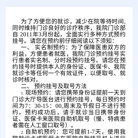
为了方便您的就诊，减少在院等待时间
,
同时维持门诊良好的诊疗秩序，我院门诊部
自
2011
年
3
月份起，全面实行多种方式预约
挂号。请您在预约前仔细阅读以下须知：
一、
实名制预约：为了保障医患双方的
利益，方便患者就医，我院门诊预约挂号实
行患者实名制、分时段预约挂号。请您在预
约挂号时提供本人的身份证、医保卡、我院
就诊卡等任何一个有效证件，以便取号、就
诊时核对。
二、
预约挂号及取号方法
现场预约：请您携带身份证提前一天到
1
.
门诊
大厅
导医台进行预约
挂号
，每日预约时
间为
7
：
30-15
：
00,
周末及节假日不进行预
约。预约成功后，请于就诊
当
日携带身份
证
、医保卡来医院自助机取号（慢、特病患
者需在人工窗口取号）。
自助机预约：您可提前
1-7
天，使用我
2.