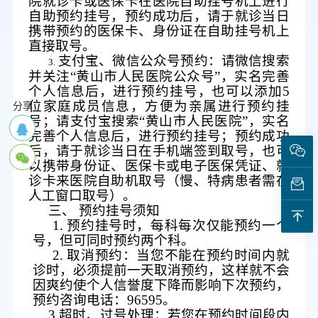
院就诊卡或医保卡在医院自助挂号机上进行
自助预约挂号，预约成功后，请于就诊
当
日
携带
预约的
医保卡、身份证在自助挂号机上
直接取号。
支付宝、微信公众号预约：请微信搜索
3.
并关注“黄山市人民医院公众号”，实名完善
个人信息后，进行预约挂号，也可以添加
5
分享
位家庭成员信息，方便为亲属进行预约挂
号；请支付宝搜索“黄山市人民医院”，实名
完善个人信息后，进行预约挂号；预约成功
后，请于就诊当日在手机端签到取号，也可
以
携带身份证
、医保卡或电子医保凭证、就
诊卡来医院自助机取号（慢、特病患者需在
人工窗口取号）
。
三、
预约挂号须知
1.
预约挂号时，每科每次仅能预约一个
号，但可同时预约两个科。
2.
取消预约：当您不能在预约时间内就
诊时，必须提前一天取消预约，这样就不会
因爽约使个人信誉度下降而影响下次预约，
预约咨询电话：96595
。
3.
超时、过号处理：若您在预约时间段内