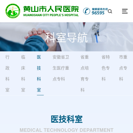
科室导航
行
临
医
安徽省卫
省重
省特
市重
政
床
技
生医疗重
点培
色专
点专
科
科
科
点专科
育专
科
科
室
室
室
科
医技科室
MEDICAL TECHNOLOGY DEPARTMENT